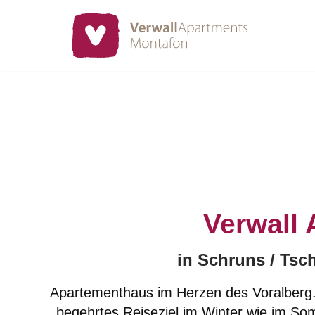
Zum
Inhalt
springen
Verwall
in Schruns / Ts
Apartementhaus im Herzen des Voralberg. 
begehrtes Reiseziel im Winter wie im Som