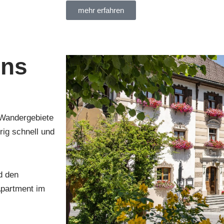
mehr erfahren
uns
 Wandergebiete
ig schnell und
d den
Apartment im