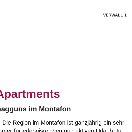
VERWALL 1
 Apartments
chagguns im Montafon
Die Region im Montafon ist ganzjährig ein sehr
mer für erlebnisreichen und aktiven Urlaub. In