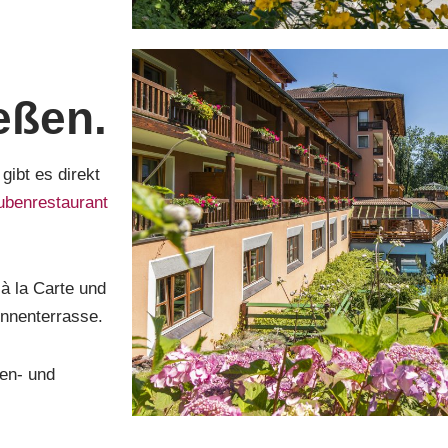
eßen.
gibt es direkt
benrestaurant
à la Carte und
onnenterrasse.
len- und