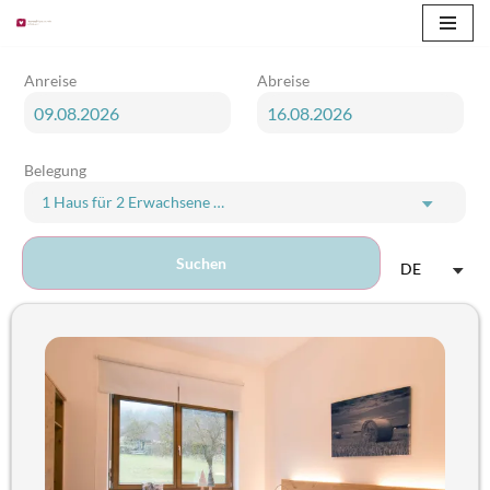
Zum
Anreise
Abreise
Inhalt
springen
Belegung
1 Haus
für
2 Erwachsene
Erwachsene und Kinder
Suchen
DE